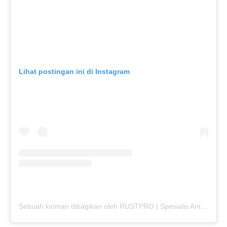
Lihat postingan ini di Instagram
Sebuah kiriman dibagikan oleh RUSTPRO | Spesialis Anti Karat Mobil (@rustpro_indonesia)