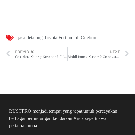
jasa detailing Toyota Fortuner di Cirebon
PREVIOUS
NEXT
Gak Mau Kolong Keropos? Pilih Rust Pro Jasa Penghilang Karat Mobil Toyota Avanza di Jakarta!
Mobil Kamu Kusam? Coba Jasa Coating Toyota Agya di Pontianak Sekarang!
RUSTPRO menjadi tempat yang tepat untuk percayakan
berbagai perlindungan kendaraan Anda seperti awal
pertama jumpa.