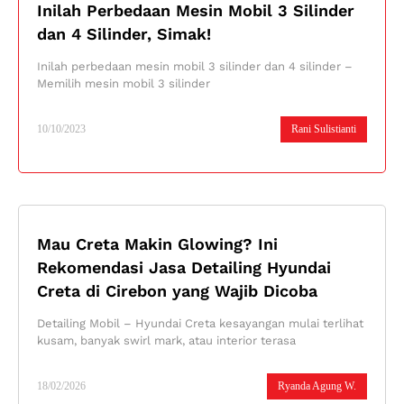
Inilah Perbedaan Mesin Mobil 3 Silinder
dan 4 Silinder, Simak!
Inilah perbedaan mesin mobil 3 silinder dan 4 silinder –
Memilih mesin mobil 3 silinder
10/10/2023
Rani Sulistianti
Mau Creta Makin Glowing? Ini
Rekomendasi Jasa Detailing Hyundai
Creta di Cirebon yang Wajib Dicoba
Detailing Mobil – Hyundai Creta kesayangan mulai terlihat
kusam, banyak swirl mark, atau interior terasa
18/02/2026
Ryanda Agung W.