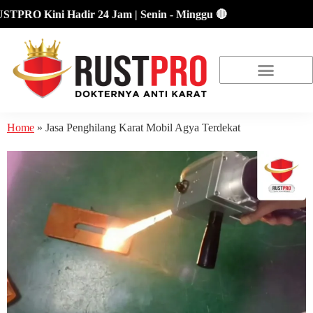
RO Kini Hadir 24 Jam | Senin - Minggu 🔴
About Us
Our Location
Promo Terbaru
Home
»
Jasa Penghilang Karat Mobil Agya Terdekat