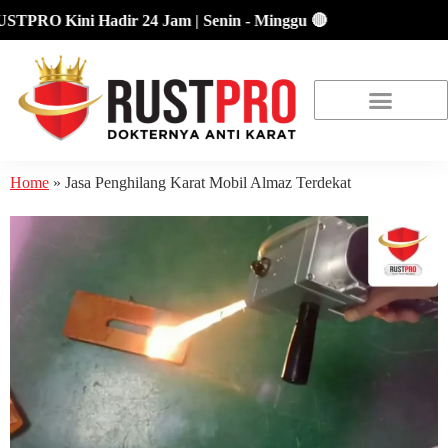
PRO Kini Hadir 24 Jam | Senin - Minggu 🔴
About Us
Our Location
Promo Terbaru
Home
»
Jasa Penghilang Karat Mobil Almaz Terdekat