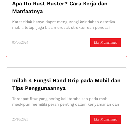
Apa Itu Rust Buster? Cara Kerja dan
Manfaatnya
Karat tidak hanya dapat mengurangi keindahan estetika
mobil, tetapi juga bisa merusak struktur dan pondasi
05/06/2024
Eky Muhammad
Inilah 4 Fungsi Hand Grip pada Mobil dan
Tips Penggunaannya
Terdapat fitur yang sering kali terabaikan pada mobil
meskipun memiliki peran penting dalam kenyamanan dan
25/10/2023
Eky Muhammad