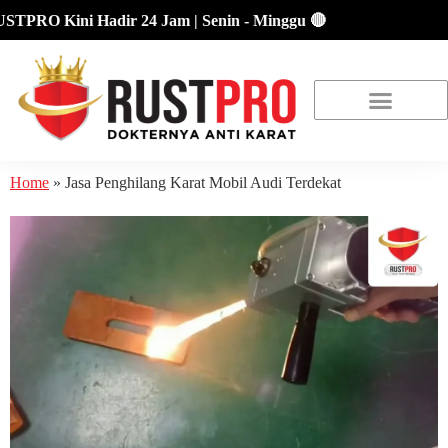
PRO Kini Hadir 24 Jam | Senin - Minggu 🔴
About Us
Our Location
Promo Terbaru
Home
»
Jasa Penghilang Karat Mobil Audi Terdekat