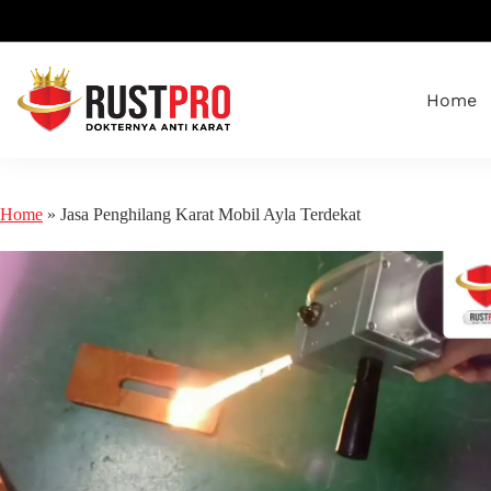
Home
Home
»
Jasa Penghilang Karat Mobil Ayla Terdekat