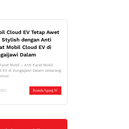
il Cloud EV Tetap Awet
 Stylish dengan Anti
at Mobil Cloud EV di
gaijawi Dalam
Karat Mobil – Anti Karat Mobil
d EV di Sungaijawi Dalam sekarang
solusi
/2025
Ryanda Agung W.