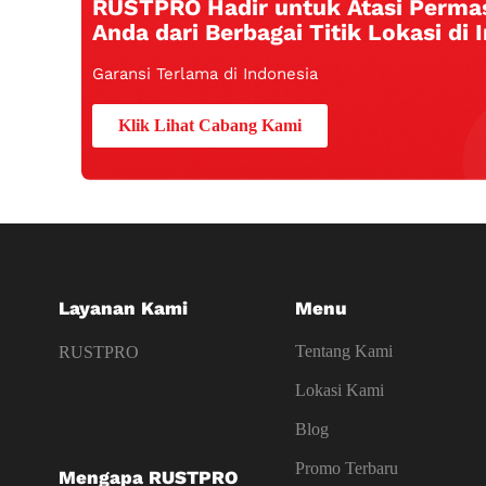
RUSTPRO Hadir untuk Atasi Perma
Anda dari Berbagai Titik Lokasi di 
Garansi Terlama di Indonesia
Klik Lihat Cabang Kami
Layanan Kami
Menu
Tentang Kami
RUSTPRO
Lokasi Kami
Blog
Promo Terbaru
Mengapa RUSTPRO