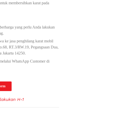
 untuk membersihkan karat pada
 berharga yang perlu Anda lakukan
ng.
a ke jasa penghilang karat mobil
 No.68, RT.3/RW.19, Pegangsaan Dua,
a Jakarta 14250.
i melalui WhatsApp Customer di
Form
lakukan H-1