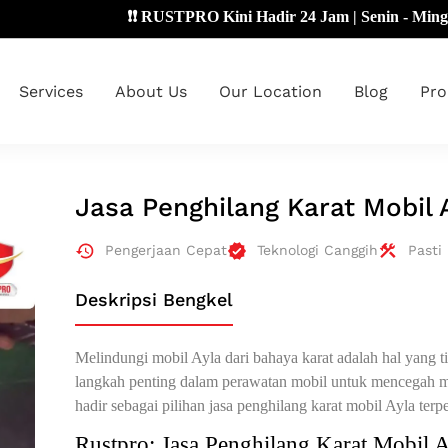
❗❗ RUSTPRO Kini Hadir 24 Jam | Senin - Minggu 🔴
Services
About Us
Our Location
Blog
Pro
Jasa Penghilang Karat Mobil 
Pengerjaan Cepat
Teknologi Canggih
Pasti
Deskripsi Bengkel
Melindungi mobil Ayla dari bahaya karat adalah hal yang t
langkah penting dalam perawatan mobil untuk mencegah m
hadir sebagai pilihan jasa penghilang karat mobil Ayla ter
Rustpro: Jasa Penghilang Karat Mobil A