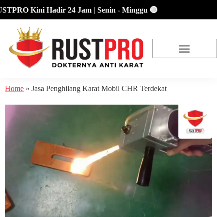
RO Kini Hadir 24 Jam | Senin - Minggu 🔴
About Us
Our Location
Promo Terbaru
Home
»
Jasa Penghilang Karat Mobil CHR Terdekat