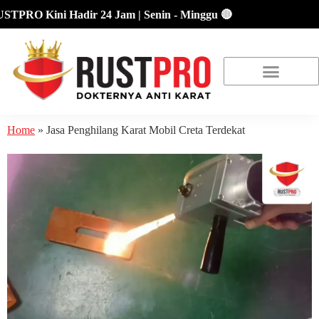
PRO Kini Hadir 24 Jam | Senin - Minggu 🔴
About Us
Our Location
Promo Terbaru
Home
»
Jasa Penghilang Karat Mobil Creta Terdekat