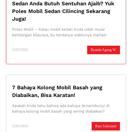
Sedan Anda Butuh Sentuhan Ajaib? Yuk
Poles Mobil Sedan Cilincing Sekarang
Juga!
Poles Mobil – Kalau mobil sedan Anda udah mulai
kehilangan kilaunya, itu tandanya waktunya mampir
12/07/2025
Ryanda Agung W.
7 Bahaya Kolong Mobil Basah yang
Diabaikan, Bisa Karatan!
Apakah Anda tahu bahwa ada bahaya tersembunyi di
bahaya kolong mobil basah yang sering diabaikan?
12/01/2024
Rani Sulistianti