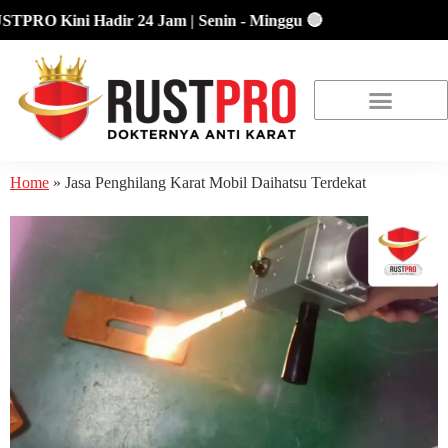
RO Kini Hadir 24 Jam | Senin - Minggu 🔴
About Us
Our Location
Promo Terbaru
Home
»
Jasa Penghilang Karat Mobil Daihatsu Terdekat