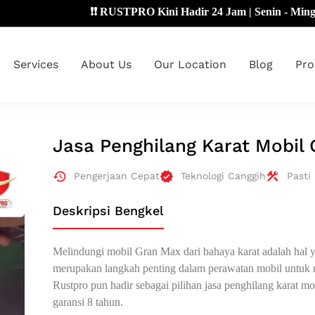
❗❗ RUSTPRO Kini Hadir 24 Jam | Senin - Minggu 🔴
Services
About Us
Our Location
Blog
Pro
Jasa Penghilang Karat Mobil
Pengerjaan Cepat
Teknologi Canggih
Pasti
Deskripsi Bengkel
Melindungi mobil Gran Max dari bahaya karat adalah hal ya
merupakan langkah penting dalam perawatan mobil untuk 
Rustpro pun hadir sebagai pilihan jasa penghilang karat 
garansi 8 tahun.