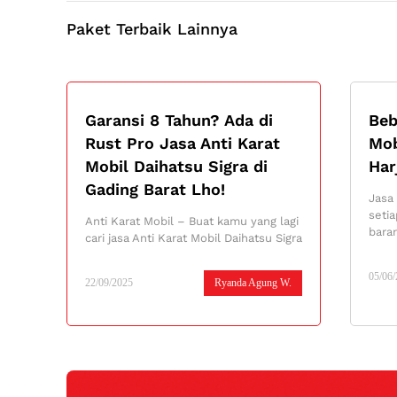
Paket Terbaik Lainnya
Garansi 8 Tahun? Ada di
Beb
Rust Pro Jasa Anti Karat
Mob
Mobil Daihatsu Sigra di
Har
Gading Barat Lho!
Jasa
setia
Anti Karat Mobil – Buat kamu yang lagi
bara
cari jasa Anti Karat Mobil Daihatsu Sigra
05/06
22/09/2025
Ryanda Agung W.