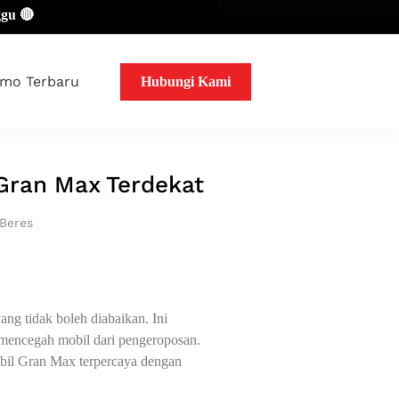
mo Terbaru
Hubungi Kami
 Gran Max Terdekat
 Beres
ng tidak boleh diabaikan. Ini
mencegah mobil dari pengeroposan.
mobil Gran Max terpercaya dengan