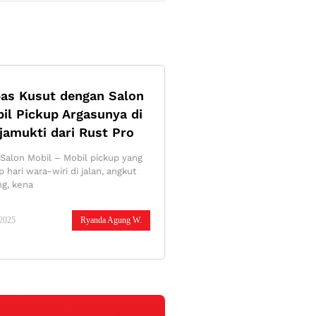
as Kusut dengan Salon
il Pickup Argasunya di
jamukti dari Rust Pro
 Salon Mobil – Mobil pickup yang
p hari wara-wiri di jalan, angkut
ng, kena
/2025
Ryanda Agung W.