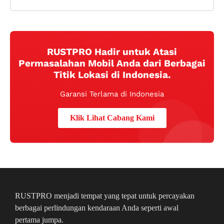
RUSTPRO Hadir untuk Atasi
Permasalahan Mobil Anda dari Berbagai
Titik Lokasi di Indonesia.
Garansi Terlama di Indonesia
Klik Lihat Cabang Kami
RUSTPRO menjadi tempat yang tepat untuk percayakan
berbagai perlindungan kendaraan Anda seperti awal
pertama jumpa.