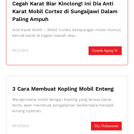
Cegah Karat Biar Kinclong! Ini Dia Anti
Karat Mobil Cortez di Sungaijawi Dalam
Paling Ampuh
Anti Karat Mobil – Mobil Cortez kesayangan mulai muncul
bercak karat di bagian bawah atau
08/11/2025
Ryanda Agung W.
3 Cara Membuat Kopling Mobil Enteng
Mengendarai mobil dengan kopling yang terasa berat
tentu akan membuat pengalaman berkendara menjadi
kurang nyaman.
09/10/2024
Eky Muhammad