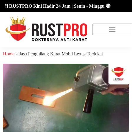
❗ RUSTPRO Kini Hadir 24 Jam | Senin - Minggu 🔴
About Us
Our Location
Promo Terbaru
Home
»
Jasa Penghilang Karat Mobil Lexus Terdekat