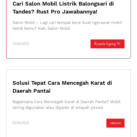
Cari Salon Mobil Listrik Balongsari di
Tandes? Rust Pro Jawabannya!
Salon Mobil – Lagi cari tempat kece buat ngerawat mobil
listrik kamu? Nah, Salon Mobil
24/04/2025
Ryanda Agung W.
Solusi Tepat Cara Mencegah Karat di
Daerah Pantai
Bagaimana Cara Mencegah Karat di Daerah Pantai? Mobil
sering digunakan atau diparkir di wilayah pesisir
02/04/2026
satuseo