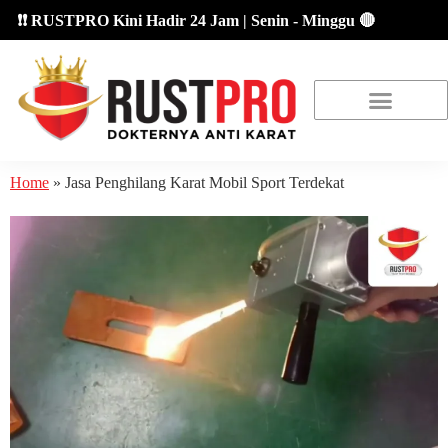
❗ RUSTPRO Kini Hadir 24 Jam | Senin - Minggu 🔴
About Us
Our Location
Promo Terbaru
Home
»
Jasa Penghilang Karat Mobil Sport Terdekat