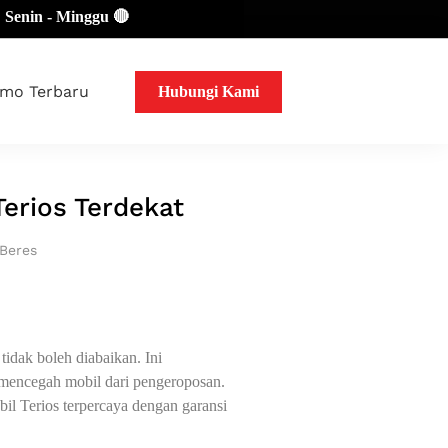
 - Minggu 🔴
mo Terbaru
Hubungi Kami
Terios Terdekat
 Beres
tidak boleh diabaikan. Ini
mencegah mobil dari pengeroposan.
bil Terios terpercaya dengan garansi