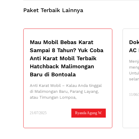
Paket Terbaik Lainnya
Mau Mobil Bebas Karat
Dok
Sampai 8 Tahun? Yuk Coba
AC 
Anti Karat Mobil Terbaik
Menj
Hatchback Malimongan
meng
Untu
Baru di Bontoala
sela
Anti Karat Mobil – Kalau Anda tinggal
di Malimongan Baru, Parang Layang,
11/06
atau Timungan Lompoa,
21/07/2025
Ryanda Agung W.