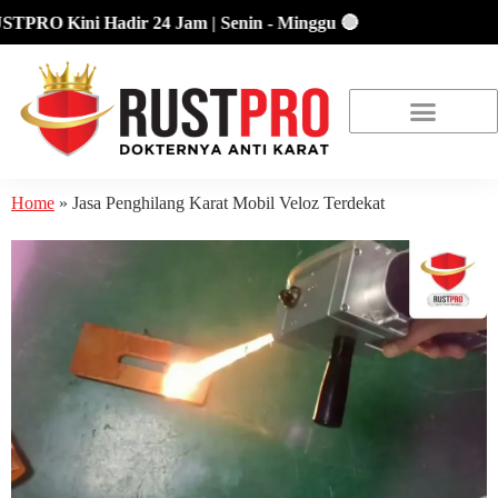
RO Kini Hadir 24 Jam | Senin - Minggu 🔴
About Us
Our Location
Promo Terbaru
Home
»
Jasa Penghilang Karat Mobil Veloz Terdekat