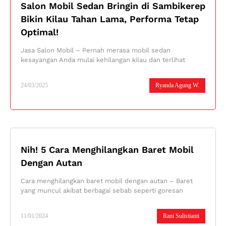
Salon Mobil Sedan Bringin di Sambikerep
Bikin Kilau Tahan Lama, Performa Tetap
Optimal!
Jasa Salon Mobil – Pernah merasa mobil sedan
kesayangan Anda mulai kehilangan kilau dan terlihat
24/03/2025
Ryanda Agung W.
Nih! 5 Cara Menghilangkan Baret Mobil
Dengan Autan
Cara menghilangkan baret mobil dengan autan – Baret
yang muncul akibat berbagai sebab seperti goresan
11/01/2024
Rani Sulistianti