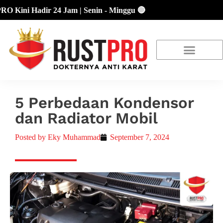
i Hadir 24 Jam | Senin - Minggu 🔴
About Us
Our Location
Promo Terbaru
5 Perbedaan Kondensor
dan Radiator Mobil
Posted by
Eky Muhammad
September 7, 2024