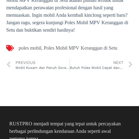
Mobil MPV Keranggan di Setu adalah pilihan terbaik untuk
mendapatkan perawatan profesional dengan hasil yang
memuaskan. Ingin mobil Anda kembali kinclong seperti baru?
Jangan ragu, segera kunjungi Poles Mobil MPV Keranggan di
Setu dan buktikan sendiri hasilnya!
poles mobil
,
Poles Mobil MPV Keranggan di Setu
PREVIOUS
NEXT
Mobil Kusam dan Penuh Goresan? Poles Mobil MPV Ketabang di Genteng Jawabannya!
Butuh Poles Mobil Cepat dan Berkualitas? Poles Mobil MPV Tanah Kalikedinding di Kenjeran Jawabannya!
RUSTPRO menjadi tempat yang tepat untuk percayakan
berbagai perlindungan kendaraan Anda seperti awal
pertama jumpa.