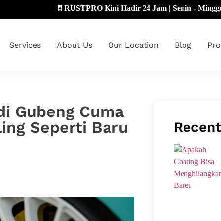
❗❗ RUSTPRO Kini Hadir 24 Jam | Senin - Minggu 🔴
Services
About Us
Our Location
Blog
Pro
 di Gubeng Cuma
ling Seperti Baru
Recent