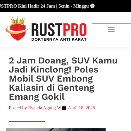
O Kini Hadir 24 Jam | Senin - Minggu 🔴
About Us
Our Location
Promo Terbaru
2 Jam Doang, SUV Kamu
Jadi Kinclong! Poles
Mobil SUV Embong
Kaliasin di Genteng
Emang Gokil
Posted by
Ryanda Agung W.
April 18, 2025