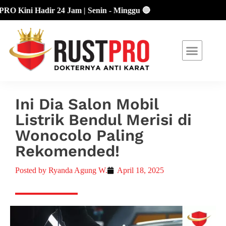
ini Hadir 24 Jam | Senin - Minggu 🔴
About Us
Our Location
Promo Terbaru
Ini Dia Salon Mobil
Listrik Bendul Merisi di
Wonocolo Paling
Rekomended!
Posted by
Ryanda Agung W.
April 18, 2025