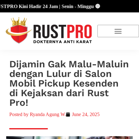
RO Kini Hadir 24 Jam | Senin - Minggu 🔴
About Us
Our Location
Promo Terbaru
Dijamin Gak Malu-Maluin
dengan Lulur di Salon
Mobil Pickup Kesenden
di Kejaksan dari Rust
Pro!
Posted by
Ryanda Agung W.
June 24, 2025