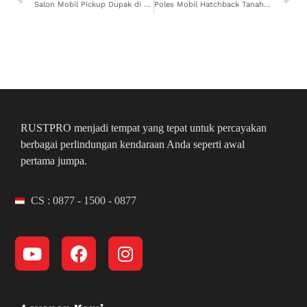
Salon Mobil Pickup Dupak di Krembangan? Cuma Rust Pro Jagonya!
Poles Mobil Hatchback Tanah Kalikedinding di Kenjeran Buat Kinclong, Gak Perlu Tunggu Lama!
RUSTPRO menjadi tempat yang tepat untuk percayakan
berbagai perlindungan kendaraan Anda seperti awal
pertama jumpa.
CS : 0877 - 1500 - 0877