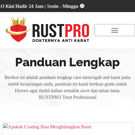
 Hadir 24 Jam | Senin - Minggu 🔴
About Us
Our Location
Promo Terbaru
Panduan Lengkap
Berikut ini adalah panduan lengkap cara mencegah anti karat pada
mobil kesayangan anda, panduan ini kami berikan gratis untuk
Heroes agar mobil kalian semakin awet dan tahan lama.
RUSTPRO Trust Professional