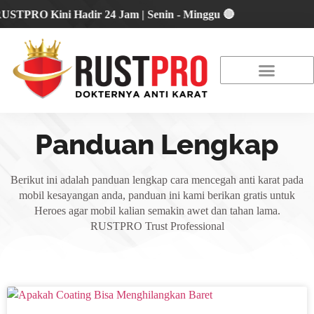
PRO Kini Hadir 24 Jam | Senin - Minggu 🔴
About Us
Our Location
Promo Terbaru
Panduan Lengkap
Berikut ini adalah panduan lengkap cara mencegah anti karat pada
mobil kesayangan anda, panduan ini kami berikan gratis untuk
Heroes agar mobil kalian semakin awet dan tahan lama.
RUSTPRO Trust Professional