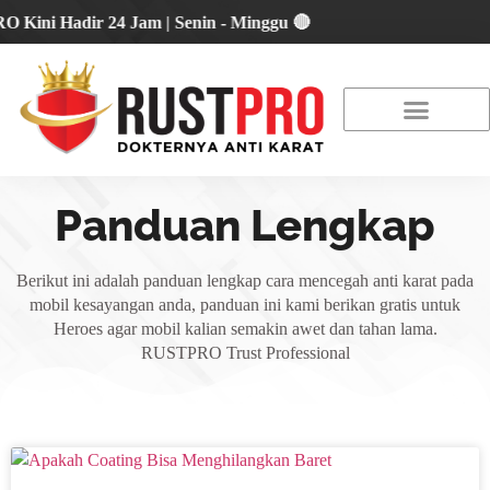
i Hadir 24 Jam | Senin - Minggu 🔴
About Us
Our Location
Promo Terbaru
Panduan Lengkap
Berikut ini adalah panduan lengkap cara mencegah anti karat pada
mobil kesayangan anda, panduan ini kami berikan gratis untuk
Heroes agar mobil kalian semakin awet dan tahan lama.
RUSTPRO Trust Professional