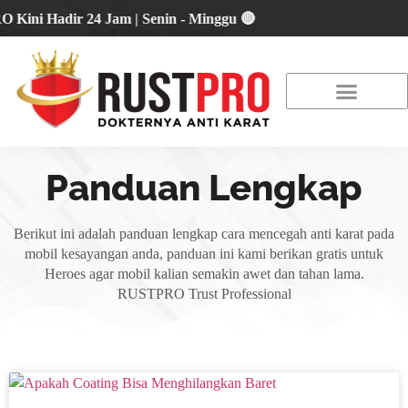
 Hadir 24 Jam | Senin - Minggu 🔴
About Us
Our Location
Promo Terbaru
Panduan Lengkap
Berikut ini adalah panduan lengkap cara mencegah anti karat pada
mobil kesayangan anda, panduan ini kami berikan gratis untuk
Heroes agar mobil kalian semakin awet dan tahan lama.
RUSTPRO Trust Professional