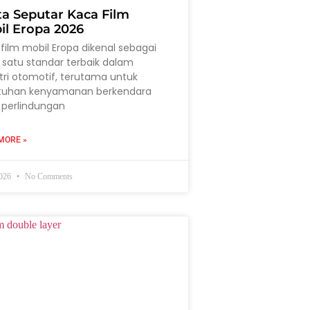
ta Seputar Kaca Film
il Eropa 2026
film mobil Eropa dikenal sebagai
 satu standar terbaik dalam
tri otomotif, terutama untuk
tuhan kenyamanan berkendara
 perlindungan
MORE »
2026
No Comments