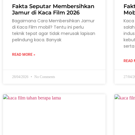
Fakta Seputar Membersihkan
Fak
Jamur di Kaca Film 2026
Mob
Bagaimana Cara Membersihkan Jamur
Kaca 
di Kaca Film mobil? Tentu ini perlu
salah
teknik tepat agar tidak merusak lapisan
indus
pelindung kaca. Banyak
kebu
serta
READ MORE »
READ 
28/04/2026
No Comments
27/04/