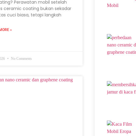
ating? Perawatan mobil setelah
s ceramic coating bukan sekadar
itas cuci biasa, tetapi langkah
MORE »
2026
No Comments