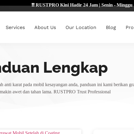
❗❗ RUSTPRO Kini Hadir 24 Jam | Senin - Minggu 🔴
Services
About Us
Our Location
Blog
Pro
nduan Lengkap
h anti karat pada mobil kesayangan anda, panduan ini kami berikan gra
emakin awet dan tahan lama. RUSTPRO Trust Professional