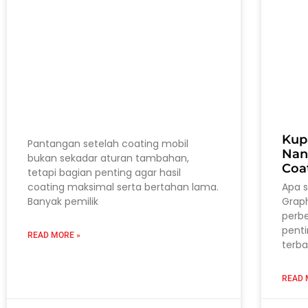
Kup
Pantangan setelah coating mobil
Nan
bukan sekadar aturan tambahan,
Coa
tetapi bagian penting agar hasil
coating maksimal serta bertahan lama.
Apa 
Banyak pemilik
Grap
perb
pent
READ MORE »
terba
READ 