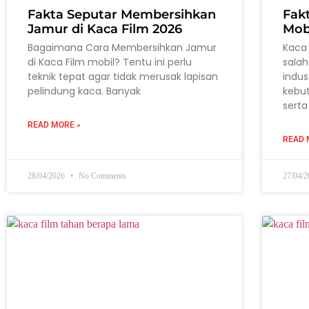
Fakta Seputar Membersihkan
Fak
Jamur di Kaca Film 2026
Mob
Bagaimana Cara Membersihkan Jamur
Kaca 
di Kaca Film mobil? Tentu ini perlu
salah
teknik tepat agar tidak merusak lapisan
indus
pelindung kaca. Banyak
kebu
serta
READ MORE »
READ 
28/04/2026
No Comments
27/04/