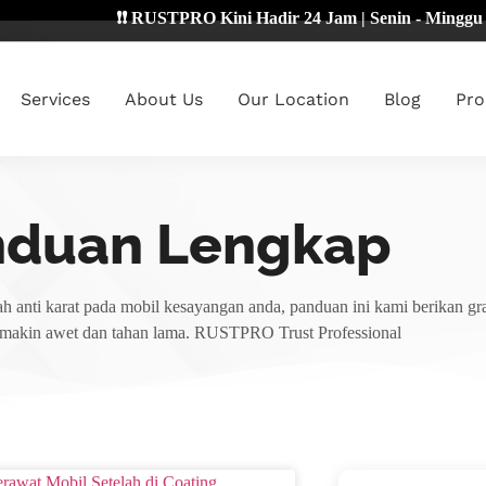
❗❗ RUSTPRO Kini Hadir 24 Jam | Senin - Minggu 🔴
Services
About Us
Our Location
Blog
Pro
nduan Lengkap
h anti karat pada mobil kesayangan anda, panduan ini kami berikan gra
emakin awet dan tahan lama. RUSTPRO Trust Professional