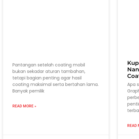
Kup
Pantangan setelah coating mobil
Nan
bukan sekadar aturan tambahan,
Coa
tetapi bagian penting agar hasil
coating maksimal serta bertahan lama.
Apa 
Banyak pemilik
Grap
perb
pent
READ MORE »
terba
READ 