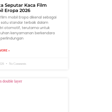
ta Seputar Kaca Film
il Eropa 2026
film mobil Eropa dikenal sebagai
 satu standar terbaik dalam
tri otomotif, terutama untuk
tuhan kenyamanan berkendara
 perlindungan
MORE »
2026
No Comments