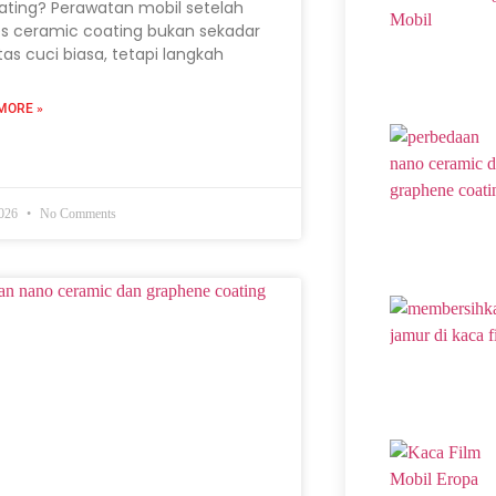
ating? Perawatan mobil setelah
s ceramic coating bukan sekadar
itas cuci biasa, tetapi langkah
MORE »
2026
No Comments