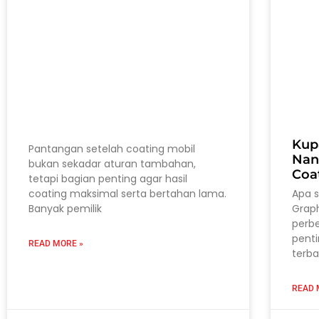
Kup
Pantangan setelah coating mobil
Nan
bukan sekadar aturan tambahan,
Coa
tetapi bagian penting agar hasil
coating maksimal serta bertahan lama.
Apa 
Banyak pemilik
Grap
perb
pent
READ MORE »
terba
READ 