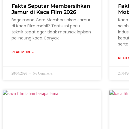
Fakta Seputar Membersihkan
Fak
Jamur di Kaca Film 2026
Mob
Bagaimana Cara Membersihkan Jamur
Kaca 
di Kaca Film mobil? Tentu ini perlu
salah
teknik tepat agar tidak merusak lapisan
indus
pelindung kaca. Banyak
kebu
serta
READ MORE »
READ 
28/04/2026
No Comments
27/04/