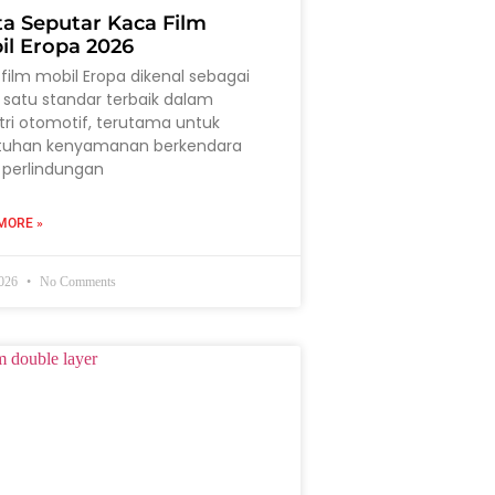
ta Seputar Kaca Film
il Eropa 2026
film mobil Eropa dikenal sebagai
 satu standar terbaik dalam
tri otomotif, terutama untuk
tuhan kenyamanan berkendara
 perlindungan
MORE »
2026
No Comments