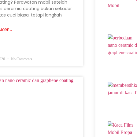
ating? Perawatan mobil setelah
s ceramic coating bukan sekadar
itas cuci biasa, tetapi langkah
MORE »
2026
No Comments