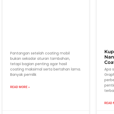
Kup
Pantangan setelah coating mobil
Nan
bukan sekadar aturan tambahan,
Coa
tetapi bagian penting agar hasil
coating maksimal serta bertahan lama.
Apa 
Banyak pemilik
Grap
perb
pent
READ MORE »
terba
READ 