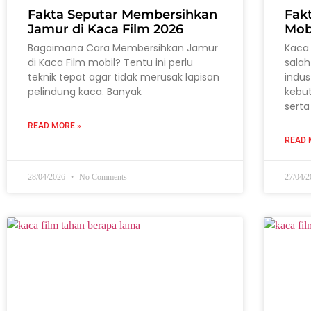
Fakta Seputar Membersihkan
Fak
Jamur di Kaca Film 2026
Mob
Bagaimana Cara Membersihkan Jamur
Kaca 
di Kaca Film mobil? Tentu ini perlu
salah
teknik tepat agar tidak merusak lapisan
indus
pelindung kaca. Banyak
kebu
serta
READ MORE »
READ 
28/04/2026
No Comments
27/04/