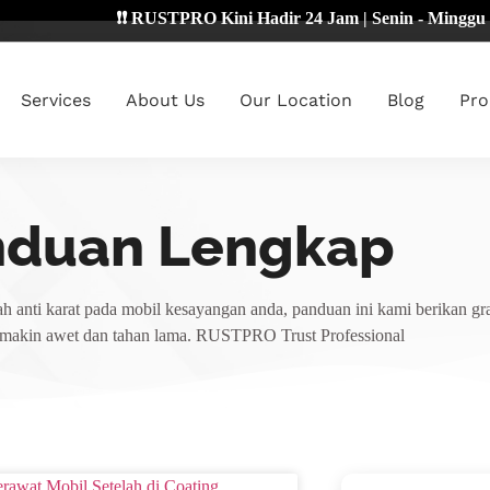
❗❗ RUSTPRO Kini Hadir 24 Jam | Senin - Minggu 🔴
Services
About Us
Our Location
Blog
Pro
nduan Lengkap
h anti karat pada mobil kesayangan anda, panduan ini kami berikan gra
emakin awet dan tahan lama. RUSTPRO Trust Professional