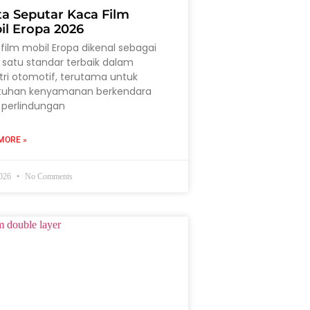
ta Seputar Kaca Film
il Eropa 2026
film mobil Eropa dikenal sebagai
 satu standar terbaik dalam
tri otomotif, terutama untuk
tuhan kenyamanan berkendara
 perlindungan
MORE »
2026
No Comments