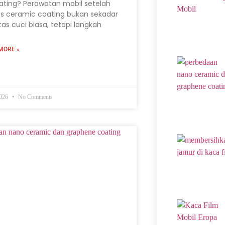
ating? Perawatan mobil setelah
s ceramic coating bukan sekadar
itas cuci biasa, tetapi langkah
MORE »
2026
No Comments