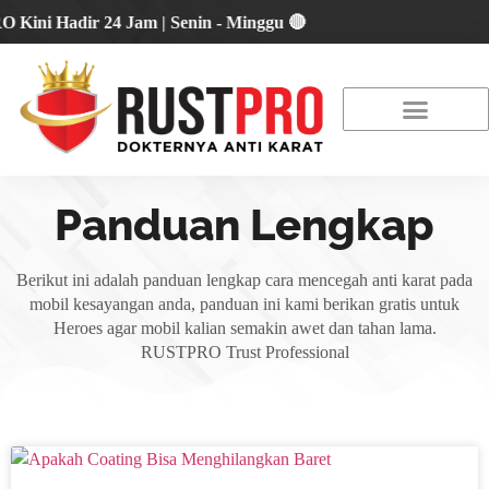
ni Hadir 24 Jam | Senin - Minggu 🔴
About Us
Our Location
Promo Terbaru
Panduan Lengkap
Berikut ini adalah panduan lengkap cara mencegah anti karat pada
mobil kesayangan anda, panduan ini kami berikan gratis untuk
Heroes agar mobil kalian semakin awet dan tahan lama.
RUSTPRO Trust Professional