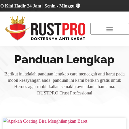
 Hadir 24 Jam | Senin - Minggu 🔴
About Us
Our Location
Promo Terbaru
Panduan Lengkap
Berikut ini adalah panduan lengkap cara mencegah anti karat pada
mobil kesayangan anda, panduan ini kami berikan gratis untuk
Heroes agar mobil kalian semakin awet dan tahan lama.
RUSTPRO Trust Professional