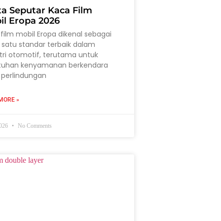
ta Seputar Kaca Film
il Eropa 2026
film mobil Eropa dikenal sebagai
 satu standar terbaik dalam
tri otomotif, terutama untuk
tuhan kenyamanan berkendara
 perlindungan
MORE »
2026
No Comments