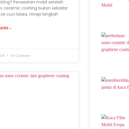
ating? Perawatan mobil setelah
s ceramic coating bukan sekadar
itas cuci biasa, tetapi langkah
MORE »
2026
No Comments