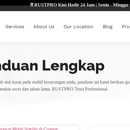
❗❗ RUSTPRO Kini Hadir 24 Jam | Senin - Minggu 🔴
Services
About Us
Our Location
Blog
Pro
nduan Lengkap
h anti karat pada mobil kesayangan anda, panduan ini kami berikan gra
emakin awet dan tahan lama. RUSTPRO Trust Professional