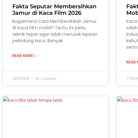
Fakta Seputar Membersihkan
Fak
Jamur di Kaca Film 2026
Mob
Bagaimana Cara Membersihkan Jamur
Kaca 
di Kaca Film mobil? Tentu ini perlu
salah
teknik tepat agar tidak merusak lapisan
indus
pelindung kaca. Banyak
kebu
serta
READ MORE »
READ 
28/04/2026
No Comments
27/04/