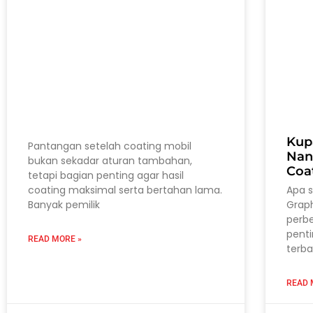
Kup
Pantangan setelah coating mobil
Nan
bukan sekadar aturan tambahan,
Coa
tetapi bagian penting agar hasil
coating maksimal serta bertahan lama.
Apa 
Banyak pemilik
Grap
perb
pent
READ MORE »
terba
READ 