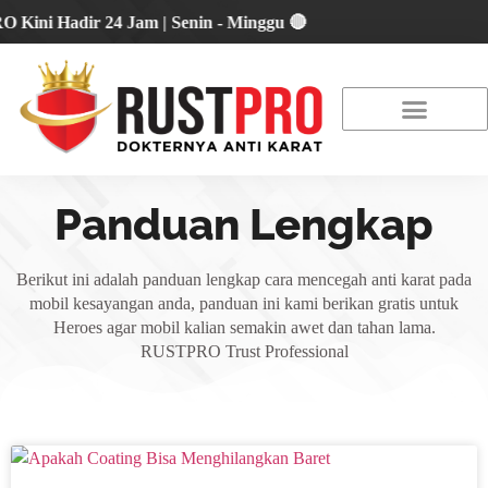
 Hadir 24 Jam | Senin - Minggu 🔴
About Us
Our Location
Promo Terbaru
Panduan Lengkap
Berikut ini adalah panduan lengkap cara mencegah anti karat pada
mobil kesayangan anda, panduan ini kami berikan gratis untuk
Heroes agar mobil kalian semakin awet dan tahan lama.
RUSTPRO Trust Professional