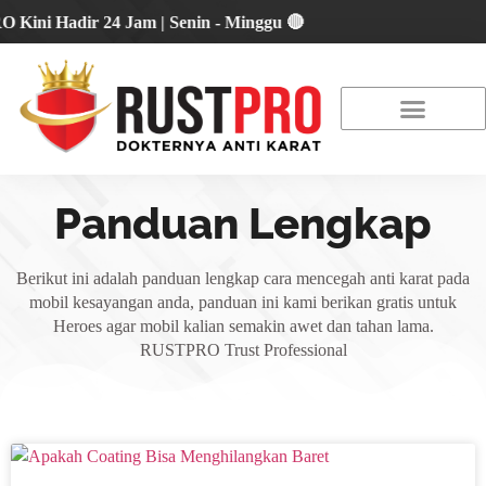
 Hadir 24 Jam | Senin - Minggu 🔴
About Us
Our Location
Promo Terbaru
Panduan Lengkap
Berikut ini adalah panduan lengkap cara mencegah anti karat pada
mobil kesayangan anda, panduan ini kami berikan gratis untuk
Heroes agar mobil kalian semakin awet dan tahan lama.
RUSTPRO Trust Professional