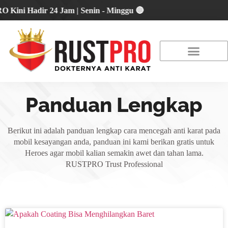
i Hadir 24 Jam | Senin - Minggu 🔴
About Us
Our Location
Promo Terbaru
Panduan Lengkap
Berikut ini adalah panduan lengkap cara mencegah anti karat pada
mobil kesayangan anda, panduan ini kami berikan gratis untuk
Heroes agar mobil kalian semakin awet dan tahan lama.
RUSTPRO Trust Professional