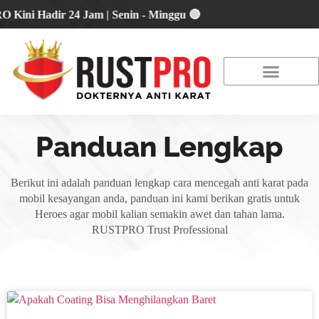
 Hadir 24 Jam | Senin - Minggu 🔴
About Us
Our Location
Promo Terbaru
Panduan Lengkap
Berikut ini adalah panduan lengkap cara mencegah anti karat pada
mobil kesayangan anda, panduan ini kami berikan gratis untuk
Heroes agar mobil kalian semakin awet dan tahan lama.
RUSTPRO Trust Professional