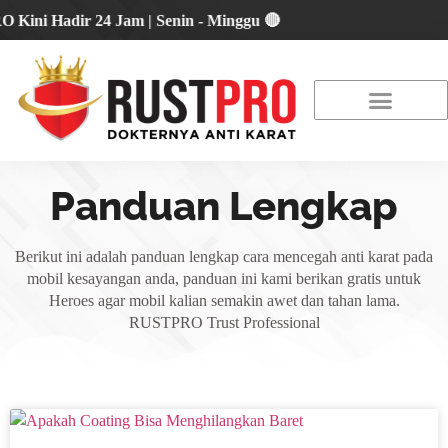
 Hadir 24 Jam | Senin - Minggu 🔴
About Us
Our Location
Promo Terbaru
Panduan Lengkap
Berikut ini adalah panduan lengkap cara mencegah anti karat pada
mobil kesayangan anda, panduan ini kami berikan gratis untuk
Heroes agar mobil kalian semakin awet dan tahan lama.
RUSTPRO Trust Professional