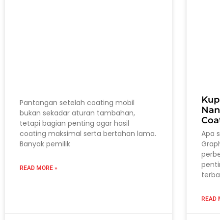
Kup
Pantangan setelah coating mobil
Nan
bukan sekadar aturan tambahan,
Coa
tetapi bagian penting agar hasil
coating maksimal serta bertahan lama.
Apa 
Banyak pemilik
Grap
perb
pent
READ MORE »
terba
READ 