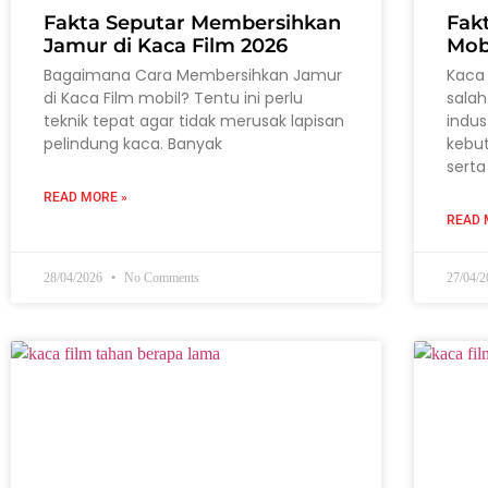
Fakta Seputar Membersihkan
Fak
Jamur di Kaca Film 2026
Mob
Bagaimana Cara Membersihkan Jamur
Kaca 
di Kaca Film mobil? Tentu ini perlu
salah
teknik tepat agar tidak merusak lapisan
indus
pelindung kaca. Banyak
kebu
serta
READ MORE »
READ 
28/04/2026
No Comments
27/04/