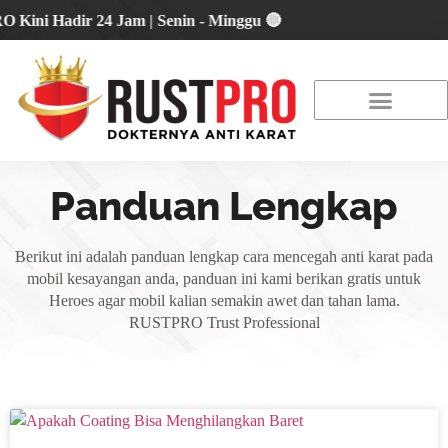
ni Hadir 24 Jam | Senin - Minggu 🔴
About Us
Our Location
Promo Terbaru
Panduan Lengkap
Berikut ini adalah panduan lengkap cara mencegah anti karat pada
mobil kesayangan anda, panduan ini kami berikan gratis untuk
Heroes agar mobil kalian semakin awet dan tahan lama.
RUSTPRO Trust Professional