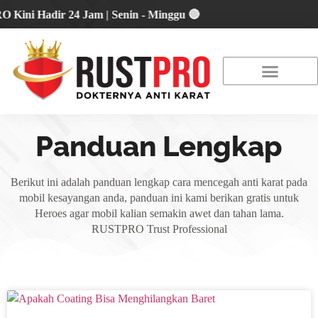
 Hadir 24 Jam | Senin - Minggu 🔴
About Us
Our Location
Promo Terbaru
Panduan Lengkap
Berikut ini adalah panduan lengkap cara mencegah anti karat pada
mobil kesayangan anda, panduan ini kami berikan gratis untuk
Heroes agar mobil kalian semakin awet dan tahan lama.
RUSTPRO Trust Professional