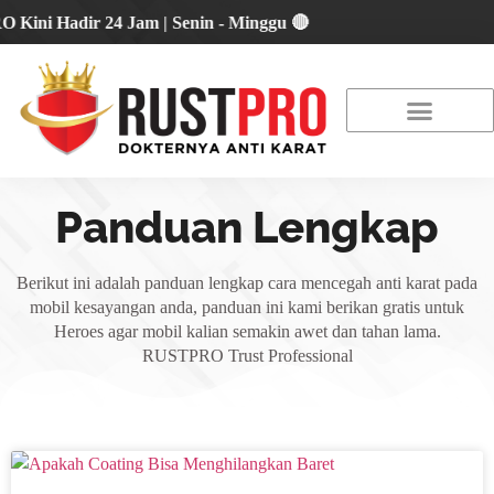
 Hadir 24 Jam | Senin - Minggu 🔴
About Us
Our Location
Promo Terbaru
Panduan Lengkap
Berikut ini adalah panduan lengkap cara mencegah anti karat pada
mobil kesayangan anda, panduan ini kami berikan gratis untuk
Heroes agar mobil kalian semakin awet dan tahan lama.
RUSTPRO Trust Professional