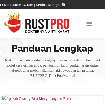
 Hadir 24 Jam | Senin - Minggu 🔴
About Us
Our Location
Promo Terbaru
Panduan Lengkap
Berikut ini adalah panduan lengkap cara mencegah anti karat pada
mobil kesayangan anda, panduan ini kami berikan gratis untuk
Heroes agar mobil kalian semakin awet dan tahan lama.
RUSTPRO Trust Professional