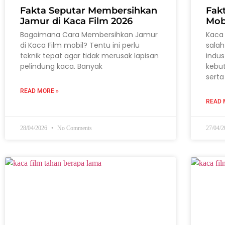
Fakta Seputar Membersihkan
Fak
Jamur di Kaca Film 2026
Mob
Bagaimana Cara Membersihkan Jamur
Kaca 
di Kaca Film mobil? Tentu ini perlu
salah
teknik tepat agar tidak merusak lapisan
indus
pelindung kaca. Banyak
kebu
serta
READ MORE »
READ 
28/04/2026
No Comments
27/04/