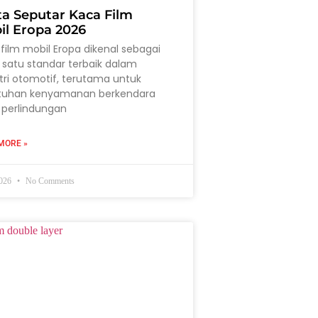
ta Seputar Kaca Film
il Eropa 2026
film mobil Eropa dikenal sebagai
 satu standar terbaik dalam
tri otomotif, terutama untuk
tuhan kenyamanan berkendara
 perlindungan
MORE »
2026
No Comments