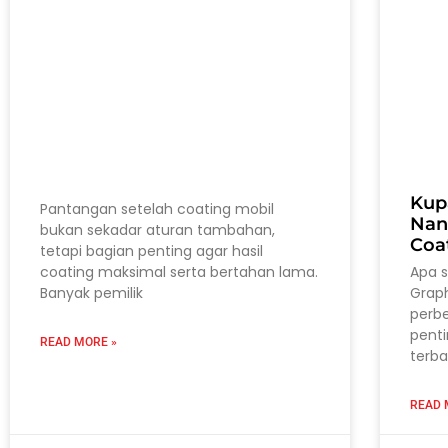
Kup
Pantangan setelah coating mobil
Nan
bukan sekadar aturan tambahan,
Coa
tetapi bagian penting agar hasil
coating maksimal serta bertahan lama.
Apa 
Banyak pemilik
Grap
perb
pent
READ MORE »
terba
READ 