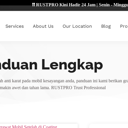
❗❗ RUSTPRO Kini Hadir 24 Jam | Senin - Minggu 🔴
Services
About Us
Our Location
Blog
Pro
nduan Lengkap
h anti karat pada mobil kesayangan anda, panduan ini kami berikan gra
emakin awet dan tahan lama. RUSTPRO Trust Professional