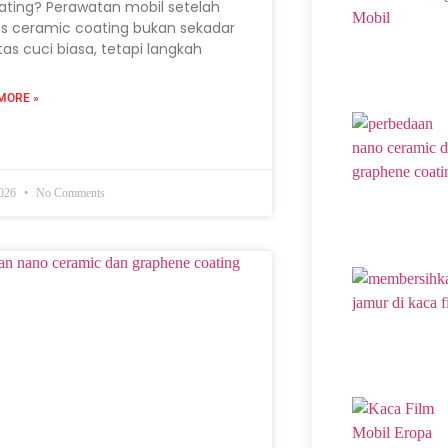
ating? Perawatan mobil setelah
s ceramic coating bukan sekadar
itas cuci biasa, tetapi langkah
MORE »
2026
No Comments