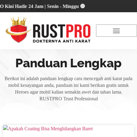
 Hadir 24 Jam | Senin - Minggu 🔴
About Us
Our Location
Promo Terbaru
Panduan Lengkap
Berikut ini adalah panduan lengkap cara mencegah anti karat pada
mobil kesayangan anda, panduan ini kami berikan gratis untuk
Heroes agar mobil kalian semakin awet dan tahan lama.
RUSTPRO Trust Professional