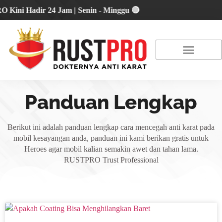
 Hadir 24 Jam | Senin - Minggu 🔴
About Us
Our Location
Promo Terbaru
Panduan Lengkap
Berikut ini adalah panduan lengkap cara mencegah anti karat pada
mobil kesayangan anda, panduan ini kami berikan gratis untuk
Heroes agar mobil kalian semakin awet dan tahan lama.
RUSTPRO Trust Professional