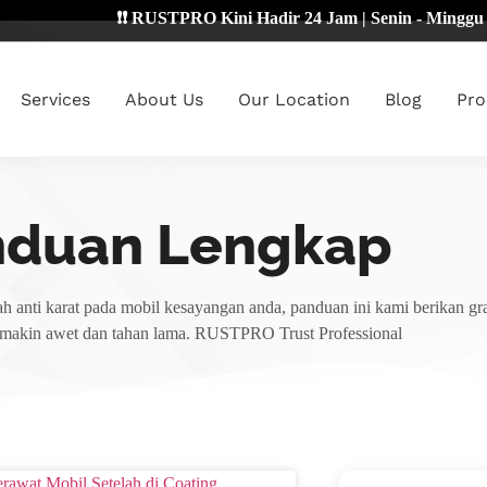
❗❗ RUSTPRO Kini Hadir 24 Jam | Senin - Minggu 🔴
Services
About Us
Our Location
Blog
Pro
nduan Lengkap
h anti karat pada mobil kesayangan anda, panduan ini kami berikan gra
emakin awet dan tahan lama. RUSTPRO Trust Professional