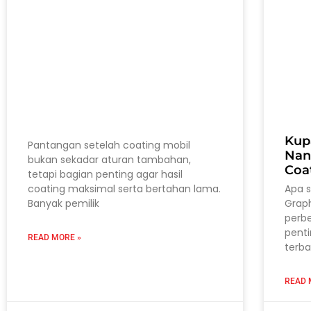
Kup
Pantangan setelah coating mobil
Nan
bukan sekadar aturan tambahan,
Coa
tetapi bagian penting agar hasil
coating maksimal serta bertahan lama.
Apa 
Banyak pemilik
Grap
perb
pent
READ MORE »
terba
READ 