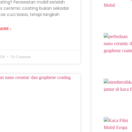
ating? Perawatan mobil setelah
s ceramic coating bukan sekadar
itas cuci biasa, tetapi langkah
MORE »
2026
No Comments