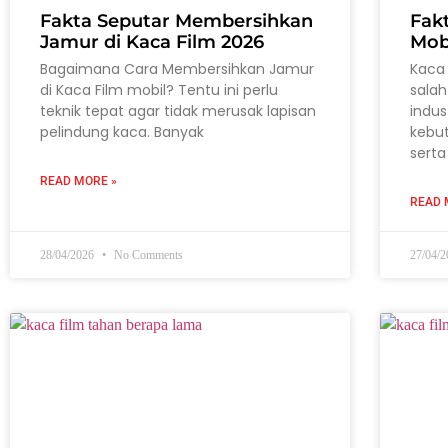
Fakta Seputar Membersihkan
Fak
Jamur di Kaca Film 2026
Mob
Bagaimana Cara Membersihkan Jamur
Kaca 
di Kaca Film mobil? Tentu ini perlu
salah
teknik tepat agar tidak merusak lapisan
indus
pelindung kaca. Banyak
kebu
serta
READ MORE »
READ 
28/04/2026
No Comments
27/04/