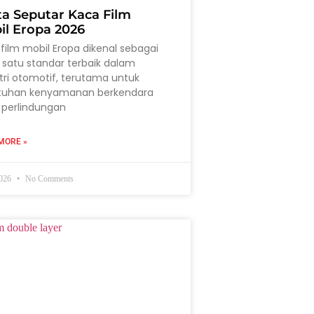
ta Seputar Kaca Film
il Eropa 2026
film mobil Eropa dikenal sebagai
 satu standar terbaik dalam
tri otomotif, terutama untuk
tuhan kenyamanan berkendara
 perlindungan
MORE »
2026
No Comments