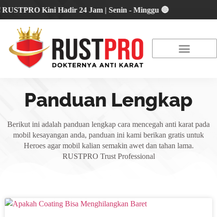
STPRO Kini Hadir 24 Jam | Senin - Minggu 🔴
About Us
Our Location
Promo Terbaru
Panduan Lengkap
Berikut ini adalah panduan lengkap cara mencegah anti karat pada
mobil kesayangan anda, panduan ini kami berikan gratis untuk
Heroes agar mobil kalian semakin awet dan tahan lama.
RUSTPRO Trust Professional