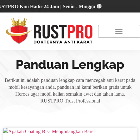
PRO Kini Hadir 24 Jam | Senin - Minggu 🔴
About Us
Our Location
Promo Terbaru
Panduan Lengkap
Berikut ini adalah panduan lengkap cara mencegah anti karat pada
mobil kesayangan anda, panduan ini kami berikan gratis untuk
Heroes agar mobil kalian semakin awet dan tahan lama.
RUSTPRO Trust Professional