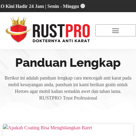
 Hadir 24 Jam | Senin - Minggu 🔴
About Us
Our Location
Promo Terbaru
Panduan Lengkap
Berikut ini adalah panduan lengkap cara mencegah anti karat pada
mobil kesayangan anda, panduan ini kami berikan gratis untuk
Heroes agar mobil kalian semakin awet dan tahan lama.
RUSTPRO Trust Professional