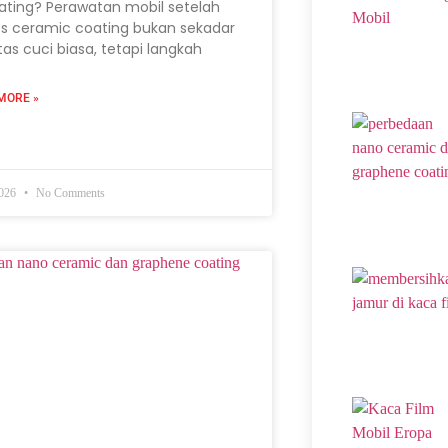
ating? Perawatan mobil setelah
s ceramic coating bukan sekadar
itas cuci biasa, tetapi langkah
MORE »
2026
No Comments