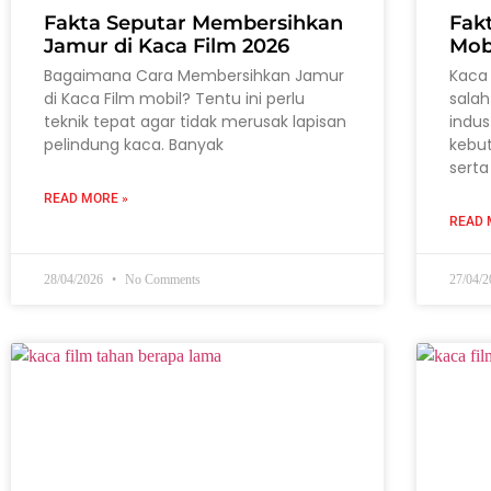
Fakta Seputar Membersihkan
Fak
Jamur di Kaca Film 2026
Mob
Bagaimana Cara Membersihkan Jamur
Kaca 
di Kaca Film mobil? Tentu ini perlu
salah
teknik tepat agar tidak merusak lapisan
indus
pelindung kaca. Banyak
kebu
serta
READ MORE »
READ 
28/04/2026
No Comments
27/04/