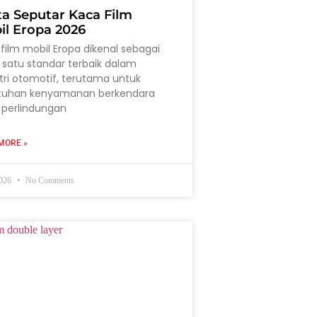
ta Seputar Kaca Film
il Eropa 2026
film mobil Eropa dikenal sebagai
 satu standar terbaik dalam
tri otomotif, terutama untuk
tuhan kenyamanan berkendara
 perlindungan
MORE »
2026
No Comments