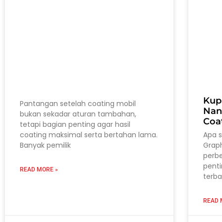
Kup
Pantangan setelah coating mobil
Nan
bukan sekadar aturan tambahan,
Coa
tetapi bagian penting agar hasil
coating maksimal serta bertahan lama.
Apa 
Banyak pemilik
Grap
perb
pent
READ MORE »
terba
READ 