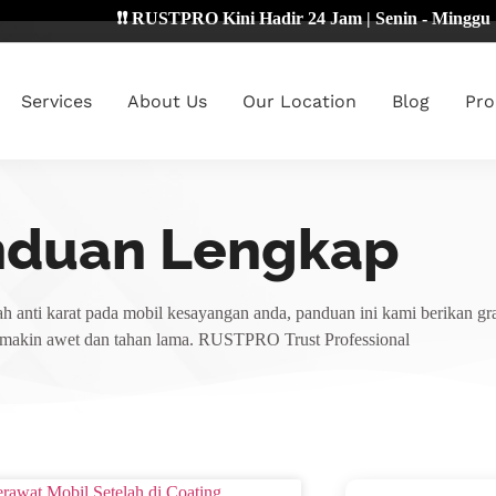
❗❗ RUSTPRO Kini Hadir 24 Jam | Senin - Minggu 🔴
Services
About Us
Our Location
Blog
Pro
nduan Lengkap
h anti karat pada mobil kesayangan anda, panduan ini kami berikan gra
emakin awet dan tahan lama. RUSTPRO Trust Professional