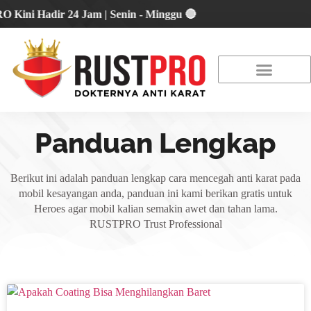
 Hadir 24 Jam | Senin - Minggu 🔴
About Us
Our Location
Promo Terbaru
Panduan Lengkap
Berikut ini adalah panduan lengkap cara mencegah anti karat pada
mobil kesayangan anda, panduan ini kami berikan gratis untuk
Heroes agar mobil kalian semakin awet dan tahan lama.
RUSTPRO Trust Professional