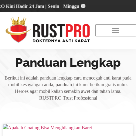
i Hadir 24 Jam | Senin - Minggu 🔴
About Us
Our Location
Promo Terbaru
Panduan Lengkap
Berikut ini adalah panduan lengkap cara mencegah anti karat pada
mobil kesayangan anda, panduan ini kami berikan gratis untuk
Heroes agar mobil kalian semakin awet dan tahan lama.
RUSTPRO Trust Professional